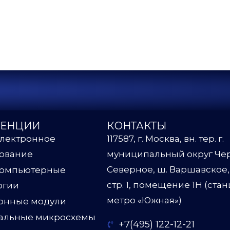
ТЕНЦИИ
КОНТАКТЫ
лектронное
117587, г. Москва, вн. тер. г.
ование
муниципальный округ Че
Северное, ш. Варшавское, д
компьютерные
стр. 1, помещение 1Н (ста
огии
метро «Южная»)
онные модули
альные микросхемы
+7(495) 122-12-21